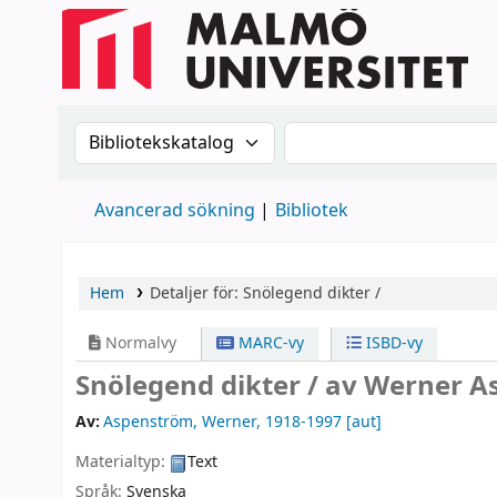
Sök i katalogen efter:
Sök i katalogen
Avancerad sökning
Bibliotek
Hem
Detaljer för:
Snölegend
dikter /
Normalvy
MARC-vy
ISBD-vy
Snölegend dikter /
av Werner A
Av:
Aspenström, Werner
, 1918-1997
[aut]
Materialtyp:
Text
Språk:
Svenska