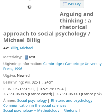
ISBD-vy
Arguing and
thinking : a
rhetorical
approach to social psychology /
Michael Billig
Av:
Billig, Michael
Materialtyp:
Text
Utgivningsinformation:
Cambridge :
Cambridge University
Press,
1996
Utgåva:
New ed
Beskrivning:
viii, 325 s. ; 24cm
ISBN:
0521561590 ;
0-521-56739-4
2-7351-0698-5 (France cased)
2-7351-0699-3 (France pbk)
Ämnen:
Social psychology
Rhetoric and psychology
Communication in the social sciences
Social psychology -- Methodology
Rhetoric