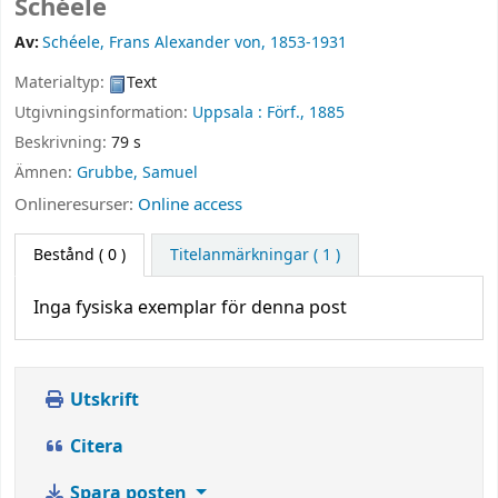
Schéele
Av:
Schéele, Frans Alexander von
, 1853-1931
Materialtyp:
Text
Utgivningsinformation:
Uppsala :
Förf.,
1885
Beskrivning:
79 s
Ämnen:
Grubbe, Samuel
Onlineresurser:
Online access
Bestånd
( 0 )
Titelanmärkningar ( 1 )
Inga fysiska exemplar för denna post
Utskrift
Citera
Spara posten