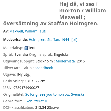
Hej då, vi ses i
morron /
William
Maxwell ;
översättning av Staffan Holmgren.
Av:
Maxwell, William
[aut]
Medverkande:
Holmgren, Staffan
, 1944-
[trl]
Materialtyp:
Text
Språk:
Svenska
Originalspråk:
Engelska
Utgivningsuppgift:
Stockholm :
Modernista,
2015
Tillverkare:
Falun :
Scandbook
Utgåva:
[Ny utg.]
Beskrivning:
131 s. 22 cm
ISBN:
9789174990027
Originaltitel:
So long, see you tomorrow. Svenska
Genre/form:
Skönlitteratur
DDK-klassifikation:
813.54 23/swe