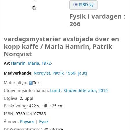
ISBD-vy
Fysik i vardagen :
266
vardagsmysterier avslöjade över en
kopp kaffe /
Maria Hamrin, Patrik
Norqvist
Av:
Hamrin, Maria
, 1972-
Medverkande:
Norqvist, Patrik
, 1966-
[aut]
Materialtyp:
Text
Utgivningsinformation:
Lund :
Studentlitteratur,
2016
Utgåva:
2. uppl
Beskrivning:
422 s. : ill. ; 25 cm
ISBN:
9789144107585
Ämnen:
Physics
Fysik
DDK-klassifikation:
530 23/swe