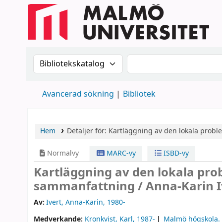
Sök i katalogen efter:
Sök i katalogen
Avancerad sökning
Bibliotek
Hem
Detaljer för:
Kartläggning av den lokala probl
Normalvy
MARC-vy
ISBD-vy
Kartläggning av den lokala prob
sammanfattning /
Anna-Karin I
Av:
Ivert, Anna-Karin
, 1980-
Medverkande:
Kronkvist, Karl
, 1987-
Malmö högskola. I