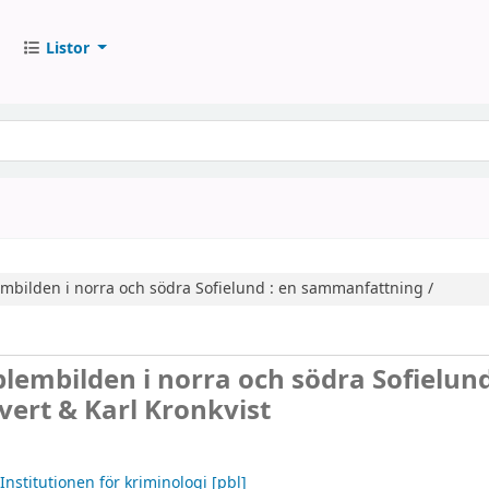
Listor
embilden i norra och södra Sofielund : en sammanfattning /
lembilden i norra och södra Sofielund
vert & Karl Kronkvist
nstitutionen för kriminologi
[pbl]