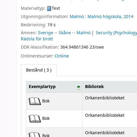
Materialtyp:
Text
Utgivningsinformation:
Malmö :
Malmö högskola,
2014
Beskrivning:
19 s
Ämnen:
Sverige -- Skåne -- Malmö
Security (Psychology
Rädsla för brott
DDK-klassifikation:
364.94861346 23/swe
Onlineresurser:
Online
Bestånd
( 3 )
Exemplartyp
Bibliotek
Bestånd
Orkanenbiblioteket
Bok
Orkanenbiblioteket
Bok
Orkanenbiblioteket
Bok