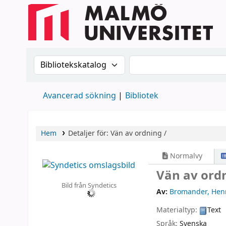
Sök i katalogen efter:
Sök i katalogen
Avancerad sökning
Bibliotek
Hem
Detaljer för:
Vän av ordning /
Normalvy
Vän av ord
Bild från Syndetics
Av:
Bromander, Henr
Materialtyp:
Text
Språk:
Svenska