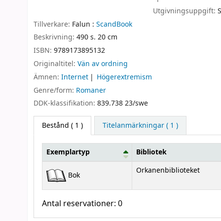
Utgivningsuppgift:
Tillverkare:
Falun :
ScandBook
Beskrivning:
490 s. 20 cm
ISBN:
9789173895132
Originaltitel:
Vän av ordning
Ämnen:
Internet
Högerextremism
Genre/form:
Romaner
DDK-klassifikation:
839.738 23/swe
Bestånd
( 1 )
Titelanmärkningar ( 1 )
Exemplartyp
Bibliotek
Bestånd
Orkanenbiblioteket
Bok
Antal reservationer: 0