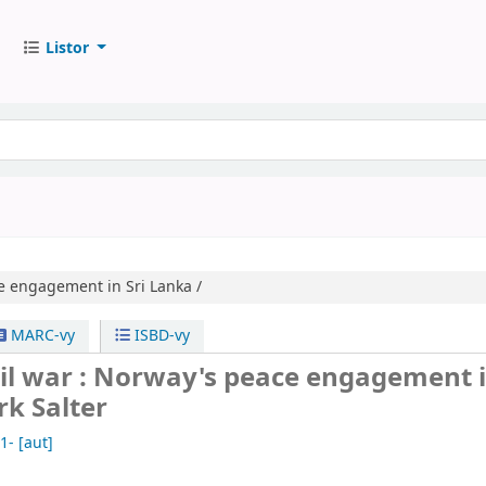
Listor
 engagement in Sri Lanka /
MARC-vy
ISBD-vy
vil war : Norway's peace engagement i
k Salter
1-
[aut]