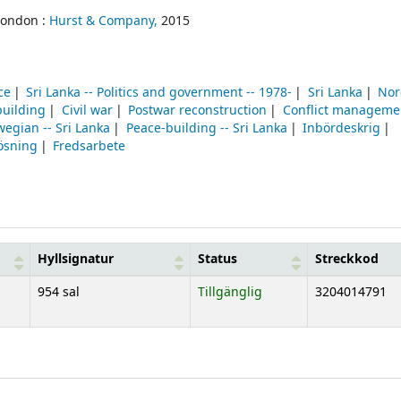
London :
Hurst & Company,
2015
ce
Sri Lanka -- Politics and government -- 1978-
Sri Lanka
Nor
building
Civil war
Postwar reconstruction
Conflict manageme
egian -- Sri Lanka
Peace-building -- Sri Lanka
Inbördeskrig
lösning
Fredsarbete
Hyllsignatur
Status
Streckkod
954 sal
Tillgänglig
3204014791