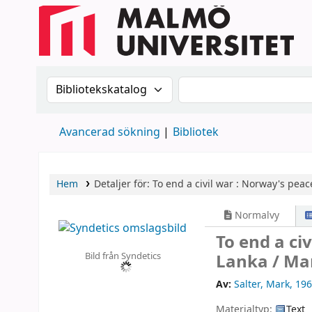
Sök i katalogen efter:
Sök i katalogen
Avancerad sökning
Bibliotek
Hem
Detaljer för:
To end a civil war :
Norway's peace
Normalvy
To end a ci
Bild från Syndetics
Lanka /
Mar
Av:
Salter, Mark
, 196
Materialtyp:
Text