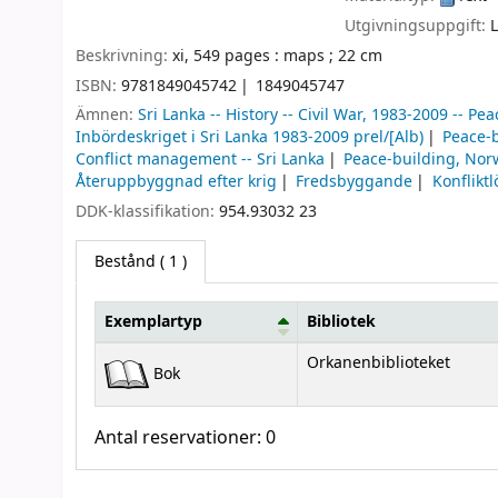
Utgivningsuppgift:
Beskrivning:
xi, 549 pages : maps ; 22 cm
ISBN:
9781849045742
1849045747
Ämnen:
Sri Lanka -- History -- Civil War, 1983-2009 -- Pea
Inbördeskriget i Sri Lanka 1983-2009 prel/[Alb)
Peace-
Conflict management -- Sri Lanka
Peace-building, Norw
Återuppbyggnad efter krig
Fredsbyggande
Konflikt
DDK-klassifikation:
954.93032 23
Bestånd
( 1 )
Exemplartyp
Bibliotek
Bestånd
Orkanenbiblioteket
Bok
Antal reservationer: 0