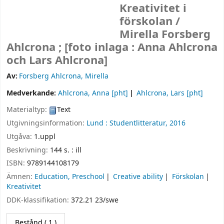
Kreativitet i
förskolan /
Mirella Forsberg
Ahlcrona ; [foto inlaga : Anna Ahlcrona
och Lars Ahlcrona]
Av:
Forsberg Ahlcrona, Mirella
Medverkande:
Ahlcrona, Anna
[pht]
Ahlcrona, Lars
[pht]
Materialtyp:
Text
Utgivningsinformation:
Lund :
Studentlitteratur,
2016
Utgåva:
1.uppl
Beskrivning:
144 s. : ill
ISBN:
9789144108179
Ämnen:
Education, Preschool
Creative ability
Förskolan
Kreativitet
DDK-klassifikation:
372.21 23/swe
Bestånd
( 1 )