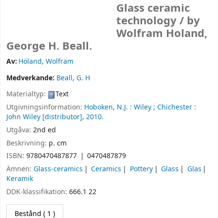
Glass ceramic
technology /
by
Wolfram Holand,
George H. Beall.
Av:
Höland, Wolfram
Medverkande:
Beall, G. H
Materialtyp:
Text
Utgivningsinformation:
Hoboken, N.J. :
Wiley ;
Chichester :
John Wiley [distributor],
2010.
Utgåva:
2nd ed
Beskrivning:
p. cm
ISBN:
9780470487877
0470487879
Ämnen:
Glass-ceramics
Ceramics
Pottery
Glass
Glas
Keramik
DDK-klassifikation:
666.1 22
Bestånd
( 1 )