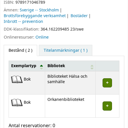
ISBN:
9789171046789
Ämnen:
Sverige -- Stockholm
Brottsförebyggande verksamhet
Bostäder
Inbrott -- prevention
DDK-klassifikation:
364.162209485 23/swe
Onlineresurser:
Online
Bestånd
( 2 )
Titelanmärkningar ( 1 )
Exemplartyp
Bibliotek
Bestånd
Biblioteket Hälsa och
Bok
samhälle
Orkanenbiblioteket
Bok
Antal reservationer: 0