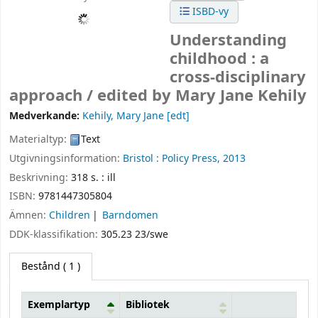
ISBD-vy
Understanding
childhood : a
cross-disciplinary
approach /
edited by Mary Jane Kehily
Medverkande:
Kehily, Mary Jane
[edt]
Materialtyp:
Text
Utgivningsinformation:
Bristol :
Policy Press,
2013
Beskrivning:
318 s. : ill
ISBN:
9781447305804
Ämnen:
Children
Barndomen
DDK-klassifikation:
305.23 23/swe
Bestånd
( 1 )
Exemplartyp
Bibliotek