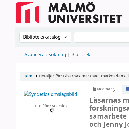
Sök i katalogen efter:
Sök i katalogen
Avancerad sökning
Bibliotek
Hem
Detaljer för:
Läsarnas marknad, marknadens lä
Normalvy
Läsarnas m
Bild från Syndetics
forskningsa
samarbete 
och Jenny 