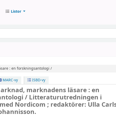
Listor
sare :
en forskningsantologi /
MARC-vy
ISBD-vy
arknad, marknadens läsare : en
ntologi /
Litteraturutredningen i
med Nordicom ; redaktörer: Ulla Carl
Johannisson.