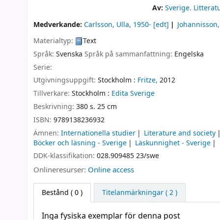
Av:
Sverige. Littera
Medverkande:
Carlsson, Ulla
, 1950-
[edt]
Johannisson,
Materialtyp:
Text
Språk:
Svenska
Språk på sammanfattning:
Engelska
Serie:
Utgivningsuppgift:
Stockholm :
Fritze,
2012
Tillverkare:
Stockholm :
Edita Sverige
Beskrivning:
380 s. 25 cm
ISBN:
9789138236932
Ämnen:
Internationella studier
Literature and society
Böcker och läsning - Sverige
Läskunnighet - Sverige
DDK-klassifikation:
028.909485 23/swe
Onlineresurser:
Online access
Bestånd
( 0 )
Titelanmärkningar ( 2 )
Inga fysiska exemplar för denna post