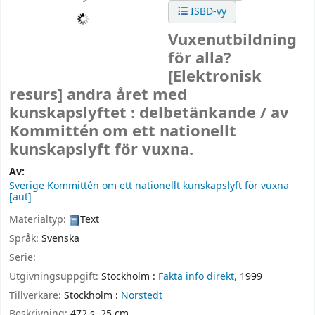
ISBD-vy
Vuxenutbildning
för alla?
[Elektronisk
resurs]
andra året med
kunskapslyftet : delbetänkande /
av
Kommittén om ett nationellt
kunskapslyft för vuxna.
Av:
Sverige Kommittén om ett nationellt kunskapslyft för vuxna
[aut]
Materialtyp:
Text
Språk:
Svenska
Serie:
Utgivningsuppgift:
Stockholm :
Fakta info direkt,
1999
Tillverkare:
Stockholm :
Norstedt
Beskrivning:
472 s. 25 cm