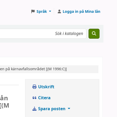
Språk
Logga in på Mina lån
en på kärnavfallsområdet [(M 1996:C)]
Utskrift
rån
Citera
[(M
Spara posten