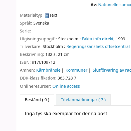
Av:
Nationelle samo
Materialtyp:
Text
Språk:
Svenska
Serie:
Utgivningsuppgift:
Stockholm :
Fakta info direkt,
1999
Tillverkare:
Stockholm :
Regeringskansliets offsetcentral
Beskrivning:
132 s. 21 cm
ISBN:
9176109712
Ämnen:
Kärnbränsle
Kommuner
Slutförvaring av rad
DDK-klassifikation:
363.728 7
Onlineresurser:
Online access
Bestånd
( 0 )
Titelanmärkningar ( 7 )
Inga fysiska exemplar för denna post