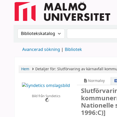
Sök i katalogen efter:
Sök i katalogen
Avancerad sökning
Bibliotek
Hem
Detaljer för:
Slutförvaring av kärnavfall
kommun
Normalvy
Slutförvari
Bild från Syndetics
kommunerna
Nationelle
1996:C)]