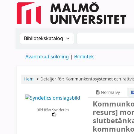
Sök i katalogen efter:
Sök i katalogen
Avancerad sökning
Bibliotek
Hem
Detaljer för:
Kommunkontosystemet och rättvi
Normalvy
Kommunkon
Bild från Syndetics
resurs]
mom
slutbetänk
kommunkon