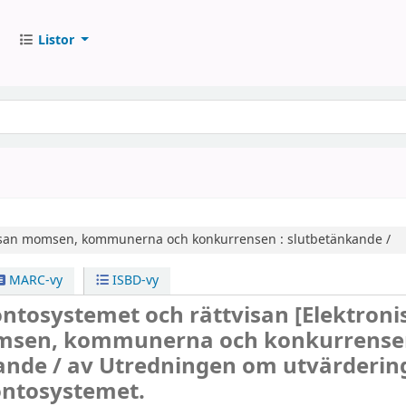
Listor
san
momsen, kommunerna och konkurrensen : slutbetänkande /
MARC-vy
ISBD-vy
tosystemet och rättvisan
[Elektroni
sen, kommunerna och konkurrensen
ande /
av Utredningen om utvärderin
tosystemet.