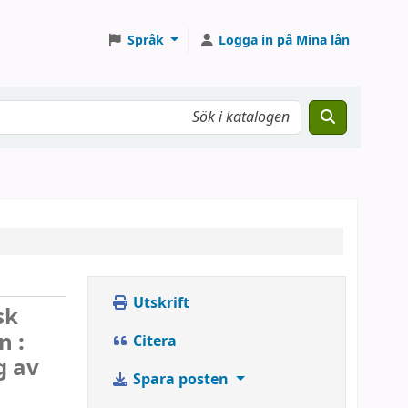
Språk
Logga in på Mina lån
Utskrift
sk
 :
Citera
g av
Spara posten