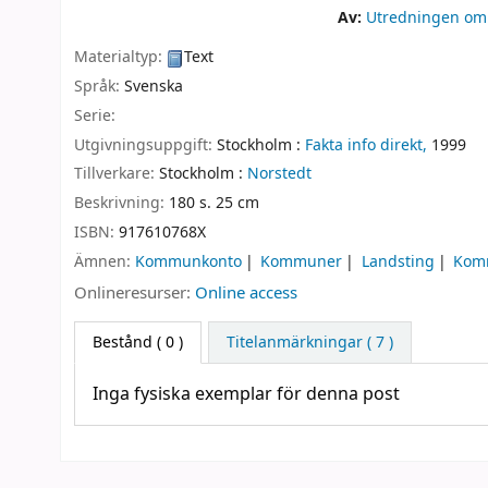
Av:
Utredningen om
Materialtyp:
Text
Språk:
Svenska
Serie:
Utgivningsuppgift:
Stockholm :
Fakta info direkt,
1999
Tillverkare:
Stockholm :
Norstedt
Beskrivning:
180 s. 25 cm
ISBN:
917610768X
Ämnen:
Kommunkonto
Kommuner
Landsting
Kom
Onlineresurser:
Online access
Bestånd
( 0 )
Titelanmärkningar ( 7 )
Inga fysiska exemplar för denna post