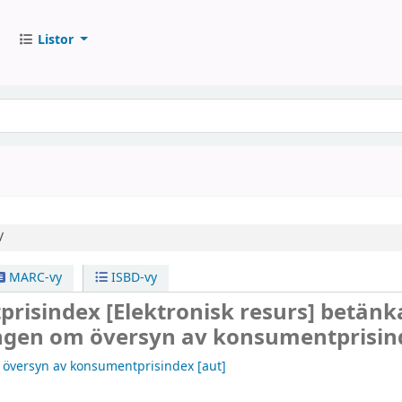
Listor
/
MARC-vy
ISBD-vy
prisindex
[Elektronisk resurs]
betänk
ngen om översyn av konsumentprisin
översyn av konsumentprisindex
[aut]