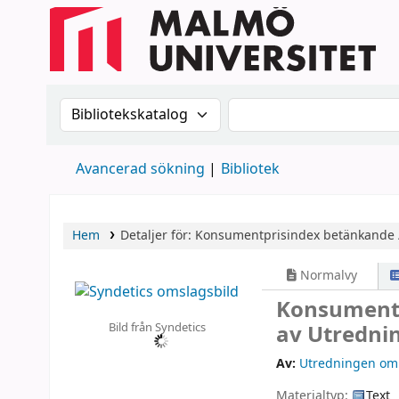
Sök i katalogen efter:
Sök i katalogen
Avancerad sökning
Bibliotek
Hem
Detaljer för:
Konsumentprisindex
betänkande 
Normalvy
Konsument
Bild från Syndetics
av Utredni
Av:
Utredningen om 
Materialtyp:
Text