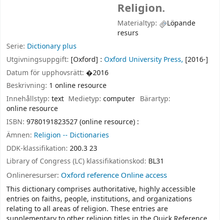
Religion.
Materialtyp:
Löpande
resurs
Serie:
Dictionary plus
Utgivningsuppgift:
[Oxford] :
Oxford University Press,
[2016-]
Datum för upphovsrätt:
�2016
Beskrivning:
1 online resource
Innehållstyp:
text
Medietyp:
computer
Bärartyp:
online resource
ISBN:
9780191823527 (online resource) :
Ämnen:
Religion -- Dictionaries
DDK-klassifikation:
200.3 23
Library of Congress (LC) klassifikationskod:
BL31
Onlineresurser:
Oxford reference Online access
This dictionary comprises authoritative, highly accessible
entries on faiths, people, institutions, and organizations
relating to all areas of religion. These entries are
supplementary to other religion titles in the Quick Reference