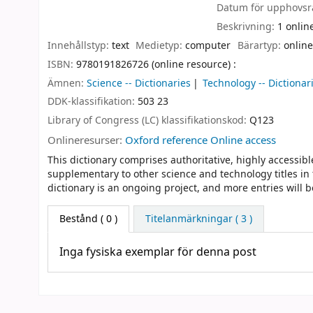
Datum för upphovsr
Beskrivning:
1 onlin
Innehållstyp:
text
Medietyp:
computer
Bärartyp:
online
ISBN:
9780191826726 (online resource) :
Ämnen:
Science -- Dictionaries
Technology -- Dictionar
DDK-klassifikation:
503 23
Library of Congress (LC) klassifikationskod:
Q123
Onlineresurser:
Oxford reference Online access
This dictionary comprises authoritative, highly accessible
supplementary to other science and technology titles in 
dictionary is an ongoing project, and more entries will 
Bestånd
( 0 )
Titelanmärkningar ( 3 )
Inga fysiska exemplar för denna post