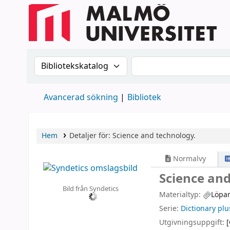
Sök i katalogen efter:
Sök i katalogen
Avancerad sökning
Bibliotek
Hem
Detaljer för:
Science and technology.
Normalvy
Science and
Bild från Syndetics
Materialtyp:
Löpa
Serie:
Dictionary plu
Utgivningsuppgift:
[