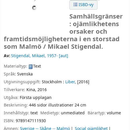
ISBD-vy
Samhällsgränser
: ojämlikhetens
orsaker och
framtidsmöjligheterna i en storstad
som Malmö /
Mikael Stigendal.
Av:
Stigendal, Mikael
, 1957-
[aut]
Materialtyp:
Text
Språk:
Svenska
Utgivningsuppgift:
Stockholm :
Liber,
[2016]
Tillverkare:
Kina,
2016
Utgåva:
Första upplagan
Beskrivning:
446 sidor illustrationer 24 cm
Innehållstyp:
text
Medietyp:
unmediated
Bärartyp:
volume
ISBN:
9789147111930
Ämnen:
Sverige -- Skåne -- Malmö
Social ojämlikhet