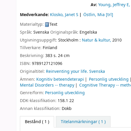
Av:
Young, Jeffrey E
,
Medverkande:
Klosko, Janet S
Östlin, Mia
[trl]
Materialtyp:
Text
Språk:
Svenska
Originalspråk:
Engelska
Utgivningsuppgift:
Stockholm :
Natur & kultur,
2010
Tillverkare:
Finland
Beskrivning:
383 s. 24 cm
ISBN:
9789127121096
Originaltitel:
Reinventing your life. Svenska
Ämnen:
Kognitiv beteendeterapi
Personlig utveckling
Mental Disorders -- therapy
Cognitive Therapy -- met
Genre/form:
Personlig utveckling
DDK-klassifikation:
158.1 22
Annan klassifikation:
Dokb
Bestånd
( 1 )
Titelanmärkningar ( 1 )