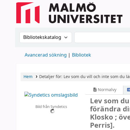
Sök i katalogen efter:
Sök i katalogen
Avancerad sökning
Bibliotek
Hem
Detaljer för:
Lev som du vill och inte som du lär
Normalvy
Lev som du v
Bild från Syndetics
förändra di
Klosko ; öv
Perris].