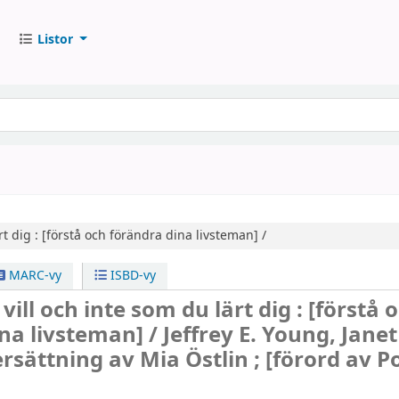
Listor
t dig :
[förstå och förändra dina livsteman] /
MARC-vy
ISBD-vy
ill och inte som du lärt dig : [förstå 
na livsteman] /
Jeffrey E. Young, Janet
ersättning av Mia Östlin ; [förord av P