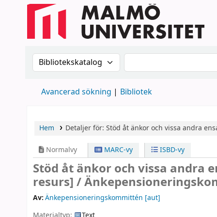
Sök i katalogen efter:
Sök i katalogen
Avancerad sökning
Bibliotek
Hem
Detaljer för:
Stöd åt änkor och vissa andra e
Normalvy
MARC-vy
ISBD-vy
Stöd åt änkor och vissa andra
resurs] /
Änkepensioneringsko
Av:
Änkepensioneringskommittén
[aut]
Materialtyp:
Text