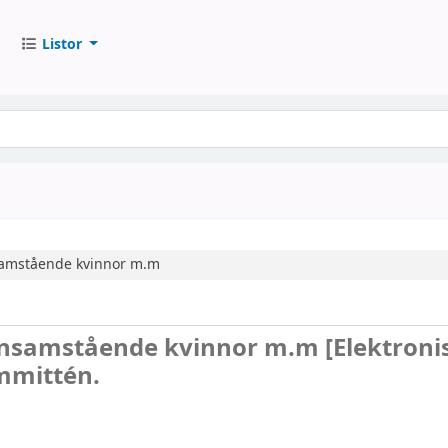
Listor
nsamstående kvinnor m.m
 ensamstående kvinnor m.m
[Elektroni
mmittén.