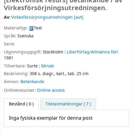
[Elektronisk resurs]
betänkande /
av
Virkesförsörjningsutredningen.
Av:
Virkesförsörjningsutredningen
[aut]
Materialtyp:
Text
Språk:
Svenska
Serie:
Utgivningsuppgift:
Stockholm :
LiberFörlag/Allmänna förl.
1981
Tillverkare:
Surte :
Minab
Beskrivning:
308 s. diagr., kart., tab. 25 cm
Ämnen:
Betänkande
Onlineresurser:
Online access
Bestånd
( 0 )
Titelanmärkningar ( 7 )
Inga fysiska exemplar för denna post