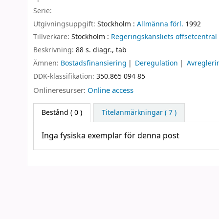
Serie:
Utgivningsuppgift:
Stockholm :
Allmänna förl.
1992
Tillverkare:
Stockholm :
Regeringskansliets offsetcentral
Beskrivning:
88 s. diagr., tab
Ämnen:
Bostadsfinansiering
Deregulation
Avregleri
DDK-klassifikation:
350.865 094 85
Onlineresurser:
Online access
Bestånd
( 0 )
Titelanmärkningar ( 7 )
Inga fysiska exemplar för denna post