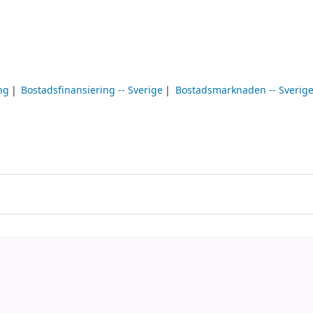
ng
Bostadsfinansiering -- Sverige
Bostadsmarknaden -- Sverig