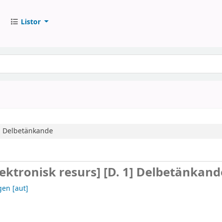
Listor
]
Delbetänkande
lektronisk resurs]
[D. 1] Delbetänkand
gen
[aut]