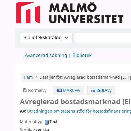
Sök i katalogen efter:
Sök i katalogen
Avancerad sökning
Bibliotek
Hem
Detaljer för:
Avreglerad bostadsmarknad
[D. 1
Normalvy
MARC-vy
ISBD-vy
Avreglerad bostadsmarknad
[E
Av:
Utredningen om statens stöd för bostadsfinansierin
Materialtyp:
Text
Språk:
Svenska