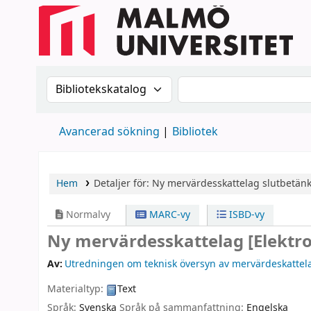
Sök i katalogen efter:
Sök i katalogen
Avancerad sökning
Bibliotek
Hem
Detaljer för:
Ny mervärdesskattelag
slutbetän
Normalvy
MARC-vy
ISBD-vy
Ny mervärdesskattelag
[Elektr
Av:
Utredningen om teknisk översyn av mervärdeskatte
Materialtyp:
Text
Språk:
Svenska
Språk på sammanfattning:
Engelska