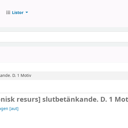
Listor
kande.
D. 1
Motiv
onisk resurs]
slutbetänkande. D. 1 Mot
lagen
[aut]