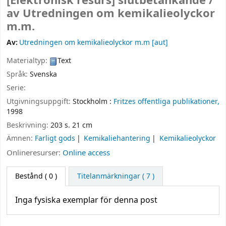
[Elektronisk resurs]
slutbetänkande /
av Utredningen om kemikalieolyckor
m.m.
Av:
Utredningen om kemikalieolyckor m.m
[aut]
Materialtyp:
Text
Språk:
Svenska
Serie:
Utgivningsuppgift:
Stockholm :
Fritzes offentliga publikationer,
1998
Beskrivning:
203 s. 21 cm
Ämnen:
Farligt gods
Kemikaliehantering
Kemikalieolyckor
Onlineresurser:
Online access
Bestånd
( 0 )
Titelanmärkningar ( 7 )
Inga fysiska exemplar för denna post