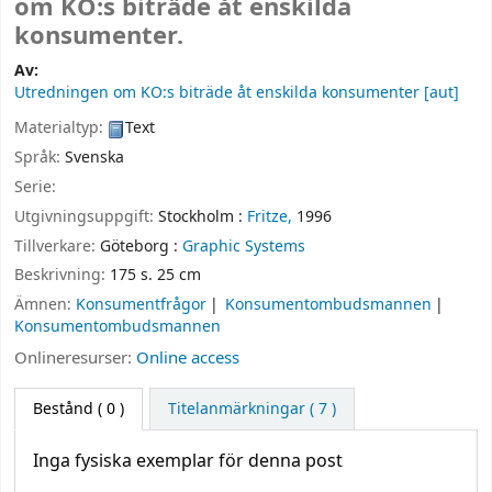
om KO:s biträde åt enskilda
konsumenter.
Av:
Utredningen om KO:s biträde åt enskilda konsumenter
[aut]
Materialtyp:
Text
Språk:
Svenska
Serie:
Utgivningsuppgift:
Stockholm :
Fritze,
1996
Tillverkare:
Göteborg :
Graphic Systems
Beskrivning:
175 s. 25 cm
Ämnen:
Konsumentfrågor
Konsumentombudsmannen
Konsumentombudsmannen
Onlineresurser:
Online access
Bestånd
( 0 )
Titelanmärkningar ( 7 )
Inga fysiska exemplar för denna post