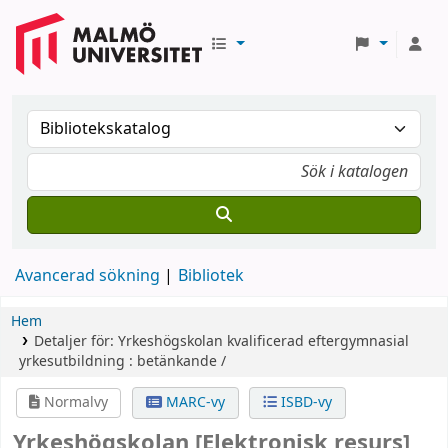
Avancerad sökning
Bibliotek
Hem
Detaljer för:
Yrkeshögskolan
kvalificerad eftergymnasial
yrkesutbildning : betänkande /
Normalvy
MARC-vy
ISBD-vy
Yrkeshögskolan
[Elektronisk resurs]