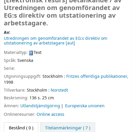
[Elektronisk resurs]
betänkande /
av
Utredningen om genomförandet av
EG:s direktiv om utstationering av
arbetstagare.
Av:
Utredningen om genomförandet av EG:s direktiv om
utstationering av arbetstagare
[aut]
Materialtyp:
Text
Språk:
Svenska
Serie:
Utgivningsuppgift:
Stockholm :
Fritzes offentliga publikationer,
1998
Tillverkare:
Stockholm :
Norstedt
Beskrivning:
136 s. 25 cm
Ämnen:
Utlandstjänstgöring
Europeiska unionen
Onlineresurser:
Online access
Bestånd
( 0 )
Titelanmärkningar ( 7 )