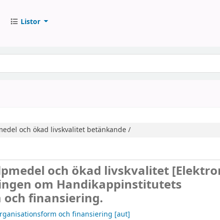
Listor
edel och ökad livskvalitet
betänkande /
lpmedel och ökad livskvalitet
[Elektro
ingen om Handikappinstitutets
och finansiering.
rganisationsform och finansiering
[aut]