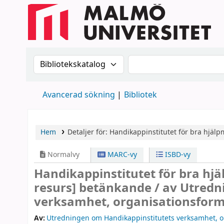
Sök i katalogen efter:
Sök i katalogen
Avancerad sökning
Bibliotek
Hem
Detaljer för:
Handikappinstitutet för bra hjälpm
Normalvy
MARC-vy
ISBD-vy
Handikappinstitutet för bra hjä
resurs]
betänkande /
av Utredn
verksamhet, organisationsform 
Av:
Utredningen om Handikappinstitutets verksamhet, o