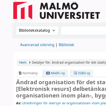
Sök i katalogen efter:
Sök i katalogen
Avancerad sökning
Bibliotek
Hem
Detaljer för:
Ändrad organisation för det statl
Normalvy
MARC-vy
ISBD-vy
Ändrad organisation för det sta
[Elektronisk resurs]
delbetänka
organisationen inom plan-, byg
Av:
Utredningen för översyn av organisationen inom pla