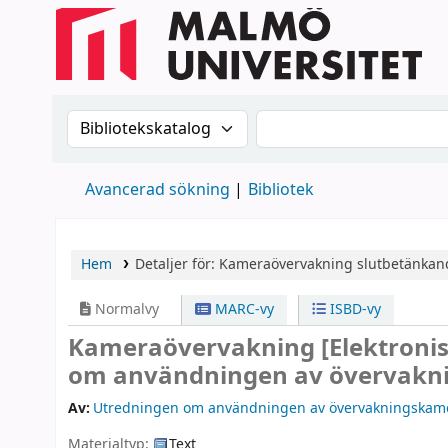
Sök i katalogen efter:
Sök i katalogen
Avancerad sökning
Bibliotek
Hem
Detaljer för:
Kameraövervakning
slutbetänkan
Normalvy
MARC-vy
ISBD-vy
Kameraövervakning
[Elektroni
om användningen av övervakn
Av:
Utredningen om användningen av övervakningskam
Materialtyp:
Text