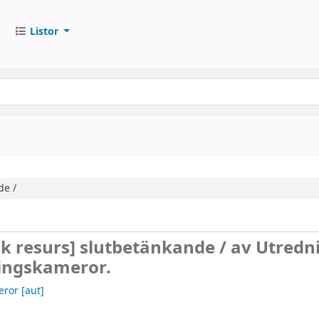
Listor
de /
sk resurs]
slutbetänkande /
av Utredn
ingskameror.
eror
[aut]