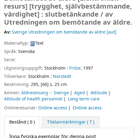
resurs]
[trygghet, självbestämmande,
värdighet] : slutbetänkande /
av
Utredningen om bemötande av äldre.
Av:
Sverige Utredningen om bemötande av äldre
[aut]
Materialtyp:
Text
Språk:
Svenska
Serie:
Utgivningsuppgift:
Stockholm :
Fritze,
1997
Tillverkare:
Stockholm :
Norstedt
Beskrivning:
295, [66] s. 25 cm
Ämnen:
Äldreomsorg -- Sverige
Aged
Attitude
Attitude of health personnel
Long-term care
Onlineresurser:
Online access
Online access
Bestånd
( 0 )
Titelanmärkningar ( 7 )
Inga fysiska exemplar för denna post