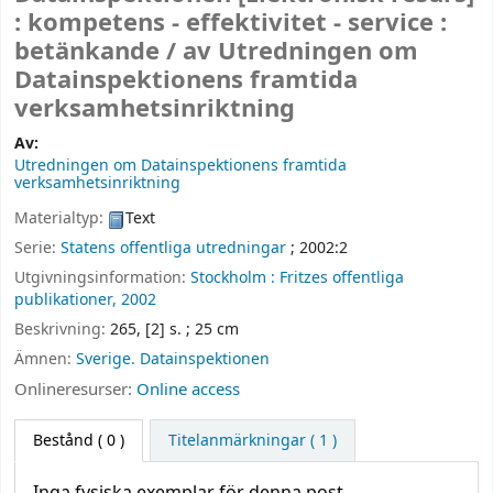
:
kompetens - effektivitet - service :
betänkande /
av Utredningen om
Datainspektionens framtida
verksamhetsinriktning
Av:
Utredningen om Datainspektionens framtida
verksamhetsinriktning
Materialtyp:
Text
Serie:
Statens offentliga utredningar
; 2002:2
Utgivningsinformation:
Stockholm :
Fritzes offentliga
publikationer,
2002
Beskrivning:
265, [2] s. ; 25 cm
Ämnen:
Sverige. Datainspektionen
Onlineresurser:
Online access
Bestånd
( 0 )
Titelanmärkningar ( 1 )
Inga fysiska exemplar för denna post