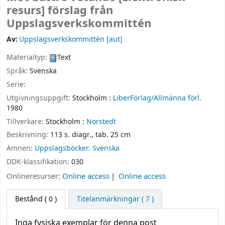
resurs]
förslag från
Uppslagsverkskommittén
Av:
Uppslagsverkskommittén
[aut]
Materialtyp:
Text
Språk:
Svenska
Serie:
Utgivningsuppgift:
Stockholm :
LiberFörlag/Allmänna förl.
1980
Tillverkare:
Stockholm :
Norstedt
Beskrivning:
113 s. diagr., tab. 25 cm
Ämnen:
Uppslagsböcker. Svenska
DDK-klassifikation:
030
Onlineresurser:
Online access
Online access
Bestånd
( 0 )
Titelanmärkningar ( 7 )
Inga fysiska exemplar för denna post