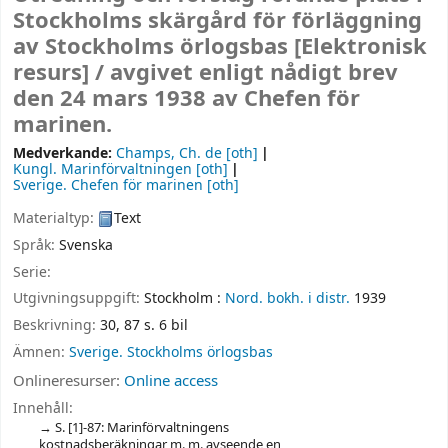
Stockholms skärgård för förläggning
av Stockholms örlogsbas
[Elektronisk
resurs] /
avgivet enligt nådigt brev
den 24 mars 1938 av Chefen för
marinen.
Medverkande:
Champs, Ch. de
[oth]
Kungl. Marinförvaltningen
[oth]
Sverige. Chefen för marinen
[oth]
Materialtyp:
Text
Språk:
Svenska
Serie:
Utgivningsuppgift:
Stockholm :
Nord. bokh. i distr.
1939
Beskrivning:
30, 87 s. 6 bil
Ämnen:
Sverige. Stockholms örlogsbas
Onlineresurser:
Online access
Innehåll:
S. [1]-87: Marinförvaltningens
kostnadsberäkningar m. m. avseende en