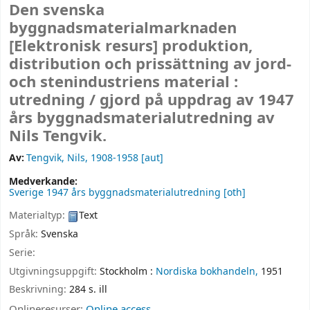
Den svenska
byggnadsmaterialmarknaden
[Elektronisk resurs]
produktion,
distribution och prissättning av jord-
och stenindustriens material :
utredning /
gjord på uppdrag av 1947
års byggnadsmaterialutredning av
Nils Tengvik.
Av:
Tengvik, Nils
, 1908-1958
[aut]
Medverkande:
Sverige 1947 års byggnadsmaterialutredning
[oth]
Materialtyp:
Text
Språk:
Svenska
Serie:
Utgivningsuppgift:
Stockholm :
Nordiska bokhandeln,
1951
Beskrivning:
284 s. ill
Onlineresurser:
Online access