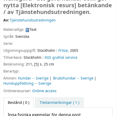
nytta
[Elektronisk resurs]
betänkande
/
av Tjänstehundsutredningen.
Av:
Tjänstehundsutredningen
Materialtyp:
Text
Språk:
Svenska
Serie:
Utgivningsuppgift:
Stockholm :
Fritze,
2005
Tillverkare:
Stockholm :
XGS grafisk service
Beskrivning:
211, [5] s. 25 cm
Bärartyp:
Ämnen:
Hundar -- Sverige
Brukshundar -- Sverige
Hunduppfödning -- Sverige
Onlineresurser:
Online access
Bestånd
( 0 )
Titelanmärkningar ( 1 )
Inga fysiska exemplar för denna post