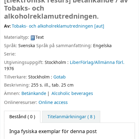
[Elektronisk resurs]
betänkande /
av
Tobaks- och
alkoholreklamutredningen.
Av:
Tobaks- och alkoholreklamutredningen
[aut]
Materialtyp:
Text
Språk:
Svenska
Språk på sammanfattning:
Engelska
Serie:
Utgivningsuppgift:
Stockholm :
LiberFörlag/Allmänna förl.
1976
Tillverkare:
Stockholm :
Gotab
Beskrivning:
255 s. ill., tab. 25 cm
Ämnen:
Betänkande
Alcoholic beverages
Onlineresurser:
Online access
Bestånd
( 0 )
Titelanmärkningar ( 8 )
Inga fysiska exemplar för denna post