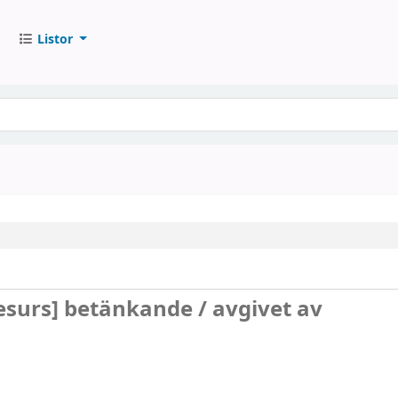
Listor
resurs]
betänkande /
avgivet av