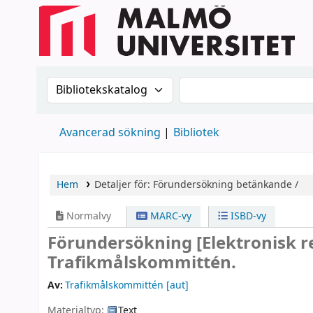
Sök i katalogen efter:
Sök i katalogen
Avancerad sökning
Bibliotek
Hem
Detaljer för:
Förundersökning
betänkande /
Normalvy
MARC-vy
ISBD-vy
Förundersökning
[Elektronisk 
Trafikmålskommittén.
Av:
Trafikmålskommittén
[aut]
Materialtyp:
Text