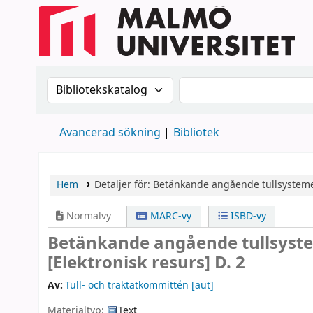
Sök i katalogen efter:
Sök i katalogen
Avancerad sökning
Bibliotek
Hem
Detaljer för:
Betänkande angående tullsystemets
Normalvy
MARC-vy
ISBD-vy
Betänkande angående tullsystem
[Elektronisk resurs]
D. 2
Av:
Tull- och traktatkommittén
[aut]
Materialtyp:
Text