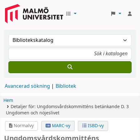
Avancerad sökning
Bibliotek
Hem
Detaljer för:
Ungdomsvårdskommitténs betänkande
D. 3
Ungdomen och nöjeslivet
Normalvy
MARC-vy
ISBD-vy
Ungdomsvårdskommitténs