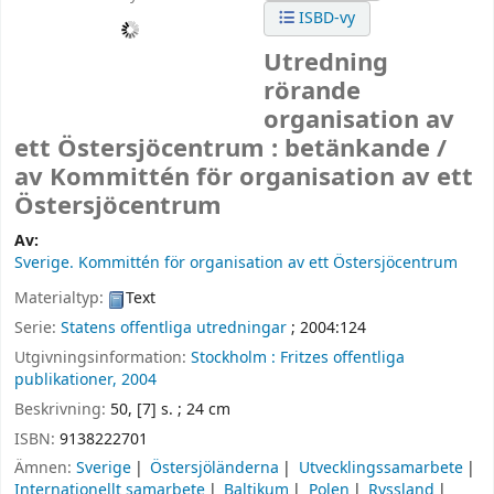
ISBD-vy
Utredning
rörande
organisation av
ett Östersjöcentrum : betänkande /
av Kommittén för organisation av ett
Östersjöcentrum
Av:
Sverige. Kommittén för organisation av ett Östersjöcentrum
Materialtyp:
Text
Serie:
Statens offentliga utredningar
; 2004:124
Utgivningsinformation:
Stockholm :
Fritzes offentliga
publikationer,
2004
Beskrivning:
50, [7] s. ; 24 cm
ISBN:
9138222701
Ämnen:
Sverige
Östersjöländerna
Utvecklingssamarbete
Internationellt samarbete
Baltikum
Polen
Ryssland