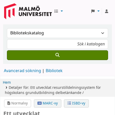
Avancerad sökning
Bibliotek
Hem
Detaljer för:
Ett utvecklat resurstilldelningssystem för
högskolans grundutbildning
delbetänkande /
Normalvy
MARC-vy
ISBD-vy
Ett utvecklat