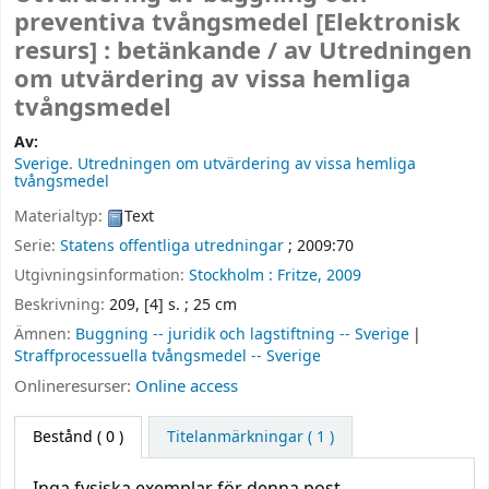
preventiva tvångsmedel
[Elektronisk
resurs] :
betänkande /
av Utredningen
om utvärdering av vissa hemliga
tvångsmedel
Av:
Sverige. Utredningen om utvärdering av vissa hemliga
tvångsmedel
Materialtyp:
Text
Serie:
Statens offentliga utredningar
; 2009:70
Utgivningsinformation:
Stockholm :
Fritze,
2009
Beskrivning:
209, [4] s. ; 25 cm
Ämnen:
Buggning -- juridik och lagstiftning -- Sverige
Straffprocessuella tvångsmedel -- Sverige
Onlineresurser:
Online access
Bestånd
( 0 )
Titelanmärkningar ( 1 )
Inga fysiska exemplar för denna post