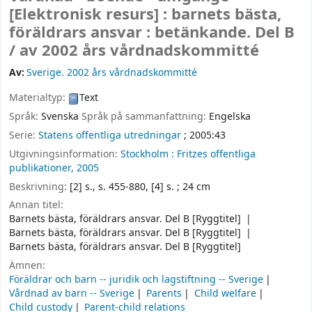
[Elektronisk resurs] :
barnets bästa,
föräldrars ansvar : betänkande. Del B
/
av 2002 års vårdnadskommitté
Av:
Sverige. 2002 års vårdnadskommitté
Materialtyp:
Text
Språk:
Svenska
Språk på sammanfattning:
Engelska
Serie:
Statens offentliga utredningar
; 2005:43
Utgivningsinformation:
Stockholm :
Fritzes offentliga
publikationer,
2005
Beskrivning:
[2] s., s. 455-880, [4] s. ; 24 cm
Annan titel:
Barnets bästa, föräldrars ansvar. Del B [Ryggtitel]
Barnets bästa, föräldrars ansvar. Del B [Ryggtitel]
Barnets bästa, föräldrars ansvar. Del B [Ryggtitel]
Ämnen:
Föräldrar och barn -- juridik och lagstiftning -- Sverige
Vårdnad av barn -- Sverige
Parents
Child welfare
Child custody
Parent-child relations