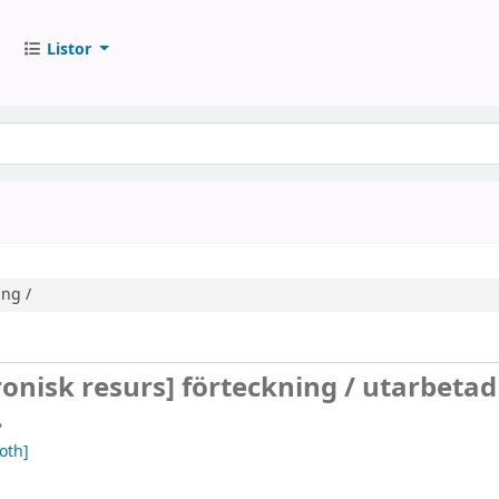
Listor
ing /
ronisk resurs]
förteckning /
utarbetad
.
oth]