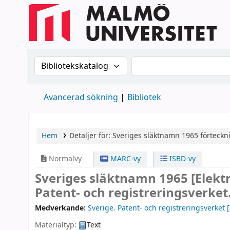
Sök i katalogen efter:
Sök i katalogen
Avancerad sökning
Bibliotek
Hem
Detaljer för:
Sveriges släktnamn 1965
förteckn
Normalvy
MARC-vy
ISBD-vy
Sveriges släktnamn 1965
[Elekt
Patent- och registreringsverket
Medverkande:
Sverige. Patent- och registreringsverket
[
Materialtyp:
Text