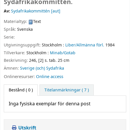
Sydafrikakommittén.
Av:
Sydafrikakommittén
[aut]
Materialtyp:
Text
Språk:
Svenska
Serie:
Utgivningsuppgift:
Stockholm :
Liber/Allmänna förl.
1984
Tillverkare:
Stockholm :
Minab/Gotab
Beskrivning:
246, [2] s. tab. 25 cm
Ämnen:
Sverige (och) Sydafrika
Onlineresurser:
Online access
Bestånd
( 0 )
Titelanmärkningar ( 7 )
Inga fysiska exemplar för denna post
Utskrift