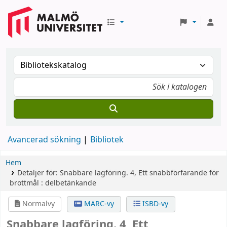
Avancerad sökning
Bibliotek
Hem
Detaljer för:
Snabbare lagföring.
4,
Ett snabbförfarande för
brottmål : delbetänkande
Normalvy
MARC-vy
ISBD-vy
Snabbare lagföring. 4, Ett