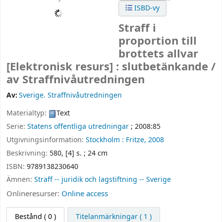
ISBD-vy
Straff i
proportion till
brottets allvar
[Elektronisk resurs] :
slutbetänkande /
av Straffnivåutredningen
Av:
Sverige. Straffnivåutredningen
Materialtyp:
Text
Serie:
Statens offentliga utredningar
; 2008:85
Utgivningsinformation:
Stockholm :
Fritze,
2008
Beskrivning:
580, [4] s. ; 24 cm
ISBN:
9789138230640
Ämnen:
Straff -- juridik och lagstiftning -- Sverige
Onlineresurser:
Online access
Bestånd
( 0 )
Titelanmärkningar ( 1 )